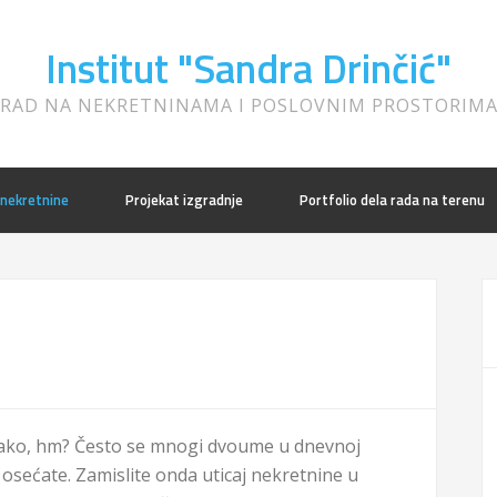
Institut "Sandra Drinčić"
RAD NA NEKRETNINAMA I POSLOVNIM PROSTORIM
 nekretnine
Projekat izgradnje
Portfolio dela rada na terenu
li sako, hm? Često se mnogi dvoume u dnevnoj
i osećate. Zamislite onda uticaj nekretnine u