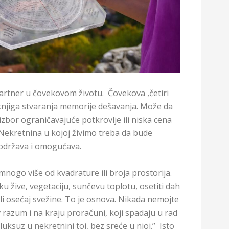
partner u čovekovom životu. Čovekova ,četiri
, knjiga stvaranja memorije dešavanja. Može da
 izbor ograničavajuće potkrovlje ili niska cena
 Nekretnina u kojoj živimo treba da bude
podržava i omogućava.
mnogo više od kvadrature ili broja prostorija.
ku žive, vegetaciju, sunčevu toplotu, osetiti dah
 ili osećaj svežine. To je osnova. Nikada nemojte
 razum i na kraju proračuni, koji spadaju u rad
ksuz u nekretnini toj, bez sreće u njoj.’’ Isto