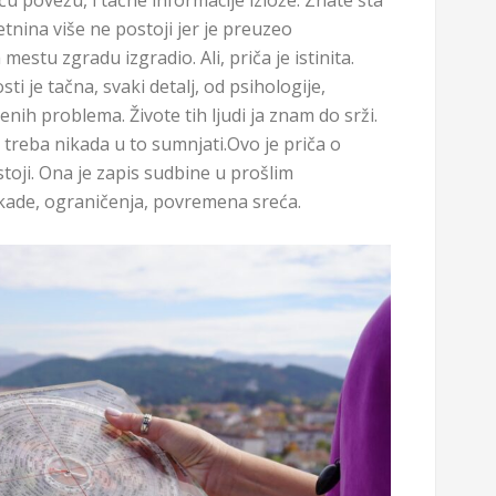
u povežu, i tačne informacije izlože. Znate šta
etnina više ne postoji jer je preuzeo
mestu zgradu izgradio. Ali, priča je istinita.
 je tačna, svaki detalj, od psihologije,
nih problema. Živote tih ljudi ja znam do srži.
 treba nikada u to sumnjati.Ovo je priča o
ostoji. Ona je zapis sudbine u prošlim
kade, ograničenja, povremena sreća.