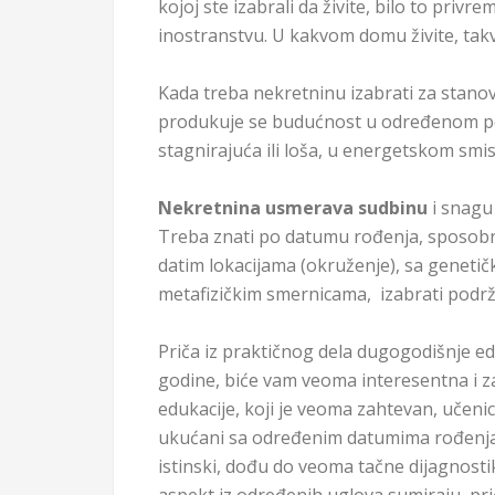
kojoj ste izabrali da živite, bilo to privre
inostranstvu. U kakvom domu živite, takv
Kada treba nekretninu izabrati za stanova
produkuje se budućnost u određenom pe
stagnirajuća ili loša, u energetskom smis
Nekretnina usmerava sudbinu
i snagu
Treba znati po datumu rođenja, sposobn
datim lokacijama (okruženje), sa genet
metafizičkim smernicama, izabrati podržav
Priča iz praktičnog dela dugogodišnje ed
godine, biće vam veoma interesentna i 
edukacije, koji je veoma zahtevan, učenic
ukućani sa određenim datumima rođenja. 
istinski, dođu do veoma tačne dijagnosti