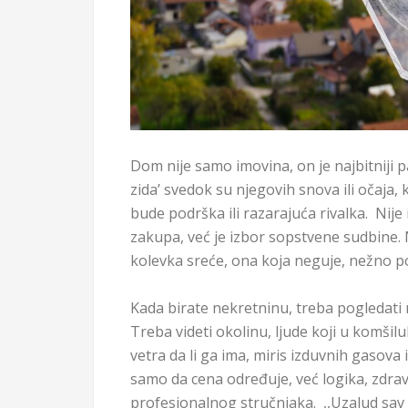
Dom nije samo imovina, on je najbitniji 
zida’ svedok su njegovih snova ili očaja
bude podrška ili razarajuća rivalka. Nije
zakupa, već je izbor sopstvene sudbine.
kolevka sreće, ona koja neguje, nežno 
Kada birate nekretninu, treba pogledati 
Treba videti okolinu, ljude koji u komšilu
vetra da li ga ima, miris izduvnih gasova
samo da cena određuje, već logika, zdrav
profesionalnog stručnjaka. ,,Uzalud sav lu