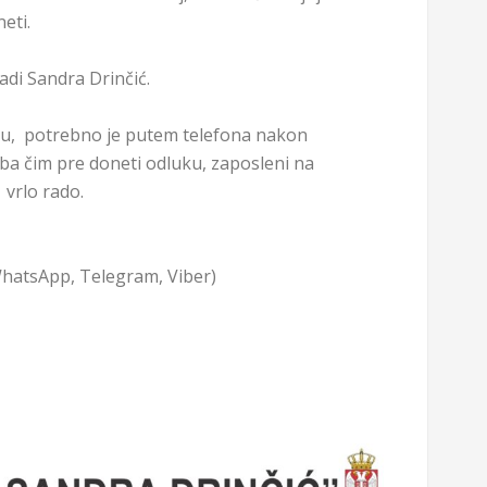
eti.
adi Sandra Drinčić.
vu, potrebno je putem telefona nakon
eba čim pre doneti odluku, zaposleni na
t vrlo rado.
hatsApp, Telegram, Viber)