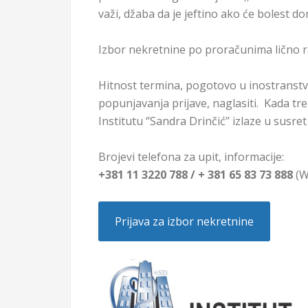
važi, džaba da je jeftino ako će bolest don
Izbor nekretnine po proračunima lično r
Hitnost termina, pogotovo u inostranst
popunjavanja prijave, naglasiti. Kada tr
Institutu ‘’Sandra Drinčić’’ izlaze u susre
Brojevi telefona za upit, informacije:
+381 11 3220 788 / + 381 65 83 73 888
(W
Prijava za izbor nekretnine