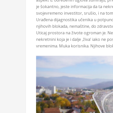
aspekt iz određenih uglova sumiraju, prič
je šokantno, jeste informacija da ta nekr
svojevremeno investitor, srušio, i na tom 
Urađena dijagnostika učenika u potpunosti
njihovih blokada, nemaštine, do zdravstve
Uticaj prostora na živote ogroman je. Ne
nekretnini koja je i dalje ,živa’ iako ne p
vremenima. Muka korisnika. Njihove blo