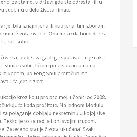
meno, za stalno, u državi gde ste odrastali ili u
u sudbinu u delu života i imate.
nje, bila iznajmljena ili kupljena, tim izborom
riodu života osobe. Ona može da bude dobra,
lu, za osobu.
 čoveka, podržava ga ili ga sputava. Tu je caka.
ostima osobe, ličnim predispozicijama na
ičkim kodom, po Feng Shui proračunima,
ajuća ,četiri zida’.
ukacije kroz koju prolaze moji učenici od 2008.
začuđujuća kada pročitate. Na jednom Modulu
i za polaganje dobijaju nekretninu u kojoj žive
Teško je to za rad, ali oni svojim trudom,
ke ,Zatečeno stanje života ukućana’. Svaki